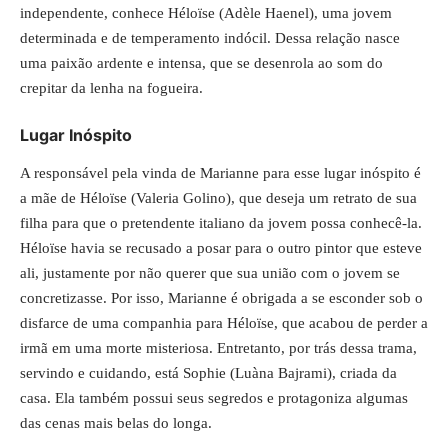
independente, conhece Héloïse (Adèle Haenel), uma jovem
determinada e de temperamento indócil. Dessa relação nasce
uma paixão ardente e intensa, que se desenrola ao som do
crepitar da lenha na fogueira.
Lugar Inóspito
A responsável pela vinda de Marianne para esse lugar inóspito é
a mãe de Héloïse (Valeria Golino), que deseja um retrato de sua
filha para que o pretendente italiano da jovem possa conhecê-la.
Héloïse havia se recusado a posar para o outro pintor que esteve
ali, justamente por não querer que sua união com o jovem se
concretizasse. Por isso, Marianne é obrigada a se esconder sob o
disfarce de uma companhia para Héloïse, que acabou de perder a
irmã em uma morte misteriosa. Entretanto, por trás dessa trama,
servindo e cuidando, está Sophie (Luàna Bajrami), criada da
casa. Ela também possui seus segredos e protagoniza algumas
das cenas mais belas do longa.