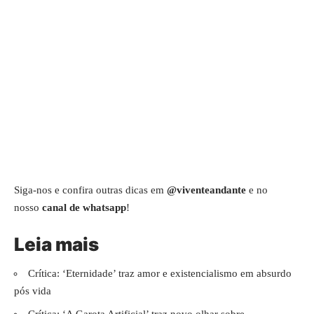
Siga-nos e confira outras dicas em
@viventeandante
e no
nosso
canal de whatsapp
!
Leia mais
Crítica: ‘Eternidade’ traz amor e existencialismo em absurdo
pós vida
Crítica: ‘A Garota Artificial’ traz novo olhar sobre