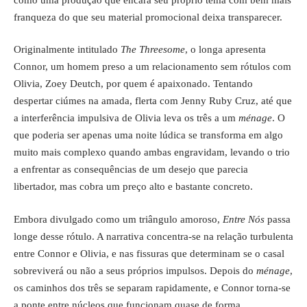
franqueza do que seu material promocional deixa transparecer.
Originalmente intitulado
The Threesome
, o longa apresenta
Connor, um homem preso a um relacionamento sem rótulos com
Olivia, Zoey Deutch, por quem é apaixonado. Tentando
despertar ciúmes na amada, flerta com Jenny Ruby Cruz, até que
a interferência impulsiva de Olivia leva os três a um
ménage
. O
que poderia ser apenas uma noite lúdica se transforma em algo
muito mais complexo quando ambas engravidam, levando o trio
a enfrentar as consequências de um desejo que parecia
libertador, mas cobra um preço alto e bastante concreto.
Embora divulgado como um triângulo amoroso,
Entre Nós
passa
longe desse rótulo. A narrativa concentra-se na relação turbulenta
entre Connor e Olivia, e nas fissuras que determinam se o casal
sobreviverá ou não a seus próprios impulsos. Depois do
ménage
,
os caminhos dos três se separam rapidamente, e Connor torna-se
a ponte entre núcleos que funcionam quase de forma