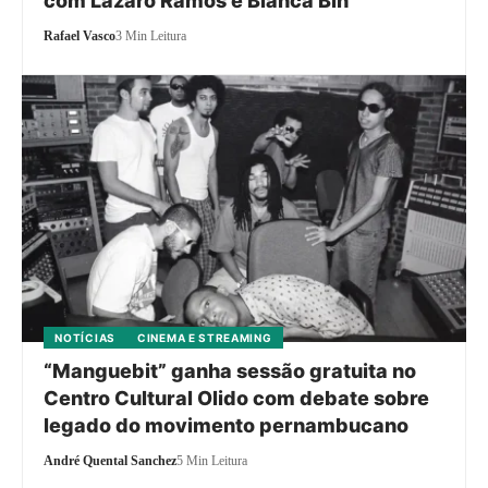
com Lázaro Ramos e Bianca Bin
Rafael Vasco
3 Min Leitura
NOTÍCIAS
CINEMA E STREAMING
“Manguebit” ganha sessão gratuita no
Centro Cultural Olido com debate sobre
legado do movimento pernambucano
André Quental Sanchez
5 Min Leitura