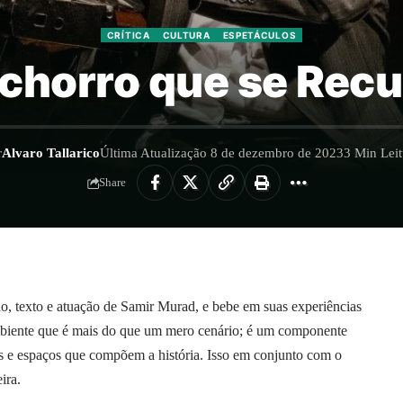
CRÍTICA
CULTURA
ESPETÁCULOS
achorro que se Rec
r
Alvaro Tallarico
Última Atualização 8 de dezembro de 2023
3 Min Leit
Share
, texto e atuação de Samir Murad, e bebe em suas experiências
ambiente que é mais do que um mero cenário; é um componente
os e espaços que compõem a história. Isso em conjunto com o
ira.