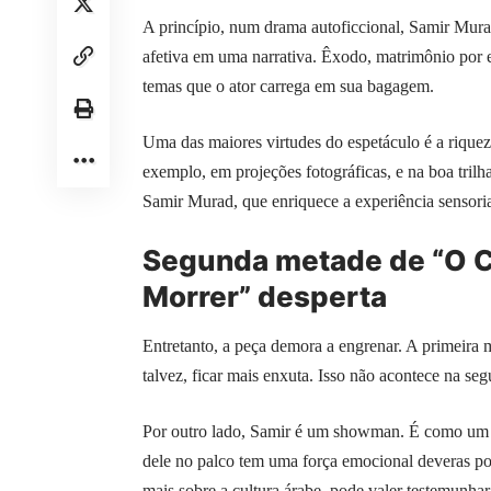
A princípio, num drama autoficcional, Samir Mura
afetiva em uma narrativa. Êxodo, matrimônio por
temas que o ator carrega em sua bagagem.
Uma das maiores virtudes do espetáculo é a riquez
exemplo, em projeções fotográficas, e na boa trilh
Samir Murad, que enriquece a experiência sensoria
Segunda metade de “O C
Morrer” desperta
Entretanto, a peça demora a engrenar. A primeira m
talvez, ficar mais enxuta. Isso não acontece na seg
Por outro lado, Samir é um showman. É como um C
dele no palco tem uma força emocional deveras po
mais sobre a cultura árabe, pode valer testemunhar 