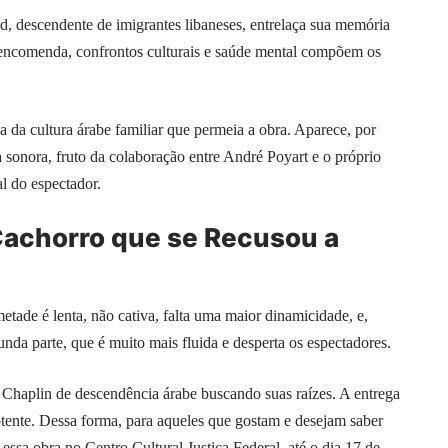
d, descendente de imigrantes libaneses, entrelaça sua memória
 encomenda, confrontos culturais e saúde mental compõem os
a da cultura árabe familiar que permeia a obra. Aparece, por
a sonora, fruto da colaboração entre André Poyart e o próprio
l do espectador.
achorro que se Recusou a
etade é lenta, não cativa, falta uma maior dinamicidade, e,
unda parte, que é muito mais fluida e desperta os espectadores.
haplin de descendência árabe buscando suas raízes. A entrega
tente. Dessa forma, para aqueles que gostam e desejam saber
essa obra no Centro Cultural Justiça Federal, até o dia 17 de