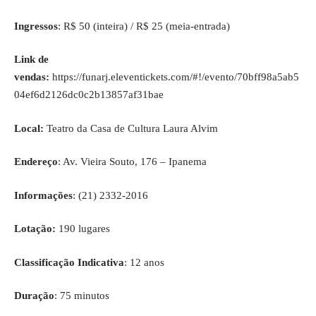
Ingressos
: R$ 50 (inteira) / R$ 25 (meia-entrada)
Link de
vendas:
https://funarj.eleventickets.com/#!/evento/70bff98a5ab5
04ef6d2126dc0c2b13857af31bae
Local:
Teatro da Casa de Cultura Laura Alvim
Endereço
: Av. Vieira Souto, 176 – Ipanema
Informações
: (21) 2332-2016
Lotação:
190 lugares
Classificação Indicativa
: 12 anos
Duração
: 75 minutos