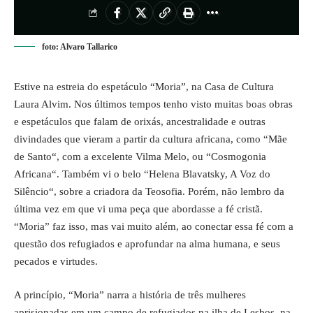
foto: Alvaro Tallarico
Estive na estreia do espetáculo “Moria”, na Casa de Cultura
Laura Alvim. Nos últimos tempos tenho visto muitas boas obras
e espetáculos que falam de orixás, ancestralidade e outras
divindades que vieram a partir da cultura africana, como “
Mãe
de Santo
“, com a excelente Vilma Melo, ou “
Cosmogonia
Africana
“. Também vi o belo “
Helena Blavatsky, A Voz do
Silêncio
“, sobre a criadora da Teosofia. Porém, não lembro da
última vez em que vi uma peça que abordasse a fé cristã.
“Moria” faz isso, mas vai muito além, ao conectar essa fé com a
questão dos refugiados e aprofundar na alma humana, e seus
pecados e virtudes.
A princípio, “Moria” narra a história de três mulheres
aprisionadas em um campo de refugiados na ilha de Lesbos, na