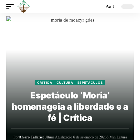
Aa
CRÍTICA
CULTURA
ESPETÁCULOS
Espetáculo ‘Moria’
homenageia a liberdade e a
fé | Crítica
Por
Alvaro Tallarico
Última Atualização 6 de setembro de 2023
5 Min Leitura