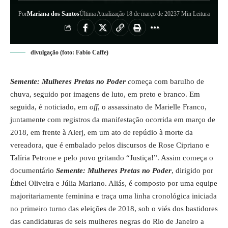
Por
Mariana dos Santos
Última Atualização 18 de março de 2023
7 Min Leitura
divulgação (foto: Fabio Caffe)
Semente: Mulheres Pretas no Poder
c
omeça com barulho de
chuva, seguido por imagens de luto, em preto e branco. Em
seguida, é noticiado, em
off
, o assassinato de Marielle Franco,
juntamente com registros da manifestação ocorrida em março de
2018, em frente à Alerj, em um ato de repúdio à morte da
vereadora, que é embalado pelos discursos de Rose Cipriano e
Talíria Petrone e pelo povo gritando “Justiça!”. Assim começa o
documentário
Semente: Mulheres Pretas no Poder
, dirigido por
Éthel Oliveira e Júlia Mariano. Aliás, é composto por uma equipe
majoritariamente feminina e traça uma linha cronológica iniciada
no primeiro turno das eleições de 2018, sob o viés dos bastidores
das candidaturas de seis mulheres negras do Rio de Janeiro a