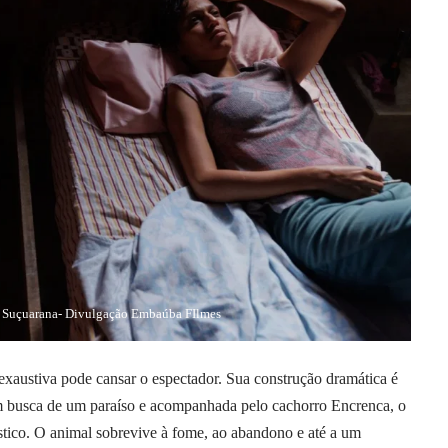
e Suçuarana- Divulgação Embaúba FIlmes
exaustiva pode cansar o espectador. Sua construção dramática é
, em busca de um paraíso e acompanhada pelo cachorro Encrenca, o
stico. O animal sobrevive à fome, ao abandono e até a um