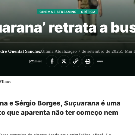
CINEMA E STREAMING
CRÍTICA
uarana’ retrata a bu
dré Quental Sanchez
Última Atualização 7 de setembro de 2025
5 Min L
Share
FIlmes
ina e Sérgio Borges,
Suçuarana
é uma
to que aparenta não ter começo nem