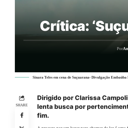
Crítica: ‘Suç
Por
An
Sinara Teles em cena de Suçuarana- Divulgação Embaúba 
Dirigido por Clarissa Campol
SHARE
lenta busca por pertencimen
fim.