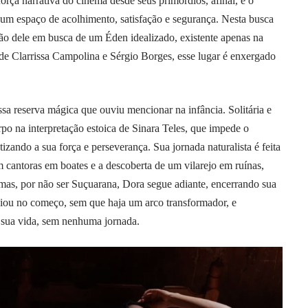
orça narrativa do cinema desde seus primórdios, afinal, é o
 um espaço de acolhimento, satisfação e segurança. Nesta busca
ão dele em busca de um Éden idealizado, existente apenas na
e Clarrissa Campolina e Sérgio Borges, esse lugar é enxergado
a reserva mágica que ouviu mencionar na infância. Solitária e
 na interpretação estoica de Sinara Teles, que impede o
tizando a sua força e perseverança. Sua jornada naturalista é feita
m cantoras em boates e a descoberta de um vilarejo em ruínas,
, mas, por não ser Suçuarana, Dora segue adiante, encerrando sua
ou no começo, sem que haja um arco transformador, e
 sua vida, sem nenhuma jornada.