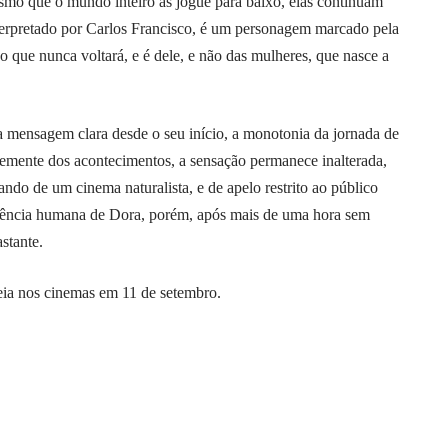
smo que o mundo inteiro as jogue para baixo, elas continuam
nterpretado por Carlos Francisco, é um personagem marcado pela
ho que nunca voltará, e é dele, e não das mulheres, que nasce a
a mensagem clara desde o seu início, a monotonia da jornada de
temente dos acontecimentos, a sensação permanece inalterada,
do de um cinema naturalista, e de apelo restrito ao público
eriência humana de Dora, porém, após mais de uma hora sem
stante.
eia nos cinemas em 11 de setembro.