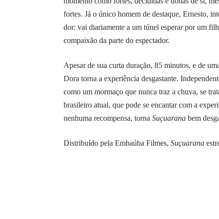
momento como fortes, decididas e donas de si, me
fortes. Já o único homem de destaque, Ernesto, i
dor: vai diariamente a um túnel esperar por um fil
compaixão da parte do espectador.
Apesar de sua curta duração, 85 minutos, e de um
Dora torna a experiência desgastante. Independen
como um mormaço que nunca traz a chuva, se tratan
brasileiro atual, que pode se encantar com a exp
nenhuma recompensa, torna
Suçuarana
bem desga
Distribuído pela Embaúba Filmes,
Suçuarana
estr