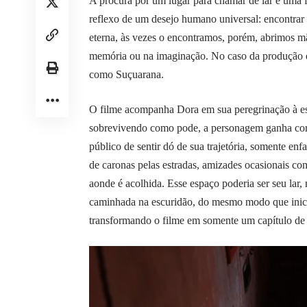
A procura por um lugar para chamar de lar é uma f
reflexo de um desejo humano universal: encontrar
eterna, às vezes o encontramos, porém, abrimos m
memória ou na imaginação. No caso da produção d
como Suçuarana.
O filme acompanha Dora em sua peregrinação à ess
sobrevivendo como pode, a personagem ganha corpo
público de sentir dó de sua trajetória, somente enfa
de caronas pelas estradas, amizades ocasionais co
aonde é acolhida. Esse espaço poderia ser seu lar
caminhada na escuridão, do mesmo modo que inici
transformando o filme em somente um capítulo de