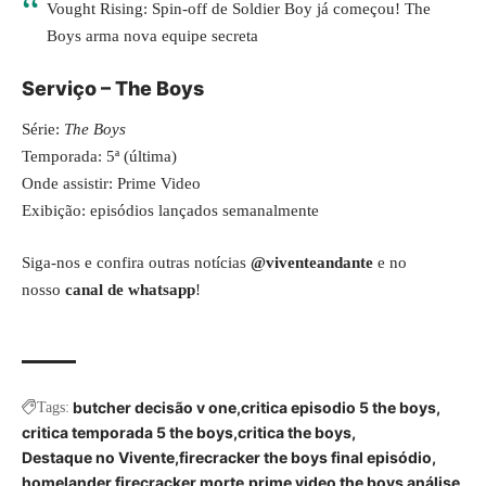
Vought Rising: Spin-off de Soldier Boy já começou! The
Boys arma nova equipe secreta
Serviço – The Boys
Série:
The Boys
Temporada: 5ª (última)
Onde assistir: Prime Video
Exibição: episódios lançados semanalmente
Siga-nos e confira outras notícias
@viventeandante
e no
nosso
canal de whatsapp
!
butcher decisão v one
critica episodio 5 the boys
Tags:
critica temporada 5 the boys
critica the boys
Destaque no Vivente
firecracker the boys final episódio
homelander firecracker morte
prime video the boys análise