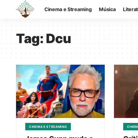
Cinema e Streaming
Música
Litera
Tag:
Dcu
CINEMA E STREAMING
CINEM