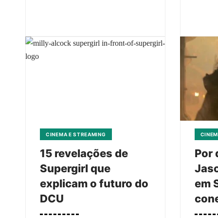
CINEMA E STREAMING
CINEM
15 revelações de
Por 
Supergirl que
Jas
explicam o futuro do
em S
DCU
con