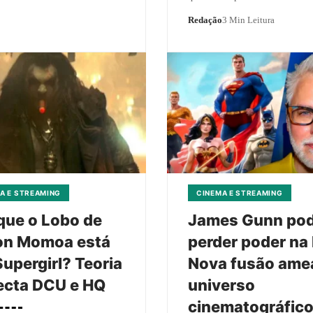
Redação
3 Min Leitura
A E STREAMING
CINEMA E STREAMING
que o Lobo de
James Gunn po
on Momoa está
perder poder na
upergirl? Teoria
Nova fusão ame
ecta DCU e HQ
universo
cinematográfic