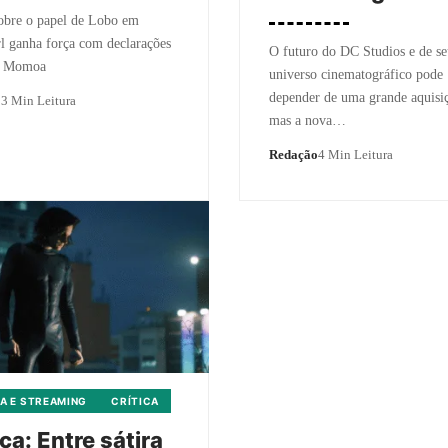
obre o papel de Lobo em
l ganha força com declarações
O futuro do DC Studios e de s
n Momoa
universo cinematográfico pode
depender de uma grande aquis
o
3 Min Leitura
mas a nova…
Redação
4 Min Leitura
A E STREAMING
CRÍTICA
ica: Entre sátira