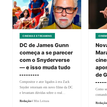
CINEMA E STREAMING
CINEM
DC de James Gunn
Nov
começa a se parecer
Mara
com o Snyderverse
cine
— e isso muda tudo
apo
de G
Compositor e ator ligados à era Zack
Snyder retornam em novo filme da DC
Como ser
e levantam dúvidas sobre o real…
comando
Redação
4 Min Leitura
Redaçã