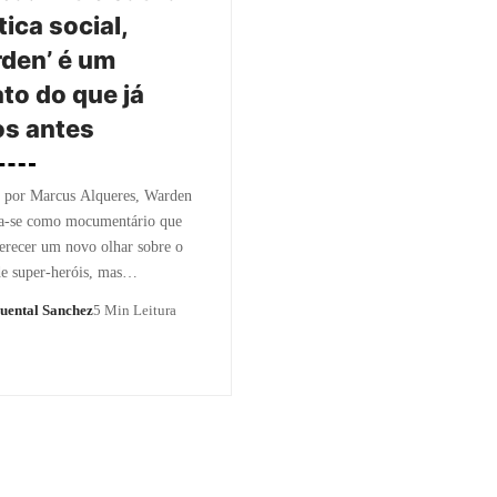
tica social,
den’ é um
ato do que já
s antes
o por Marcus Alqueres, Warden
ta-se como mocumentário que
erecer um novo olhar sobre o
de super-heróis, mas…
uental Sanchez
5 Min Leitura