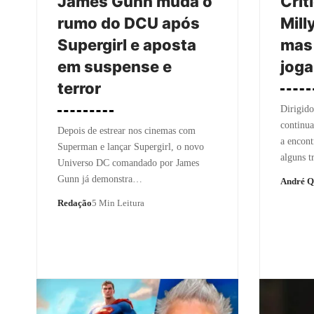
James Gunn muda o
Críti
rumo do DCU após
Mill
Supergirl e aposta
mas
em suspense e
joga
terror
Dirigido
continu
Depois de estrear nos cinemas com
a encont
Superman e lançar Supergirl, o novo
alguns t
Universo DC comandado por James
Gunn já demonstra…
André Q
Redação
5 Min Leitura