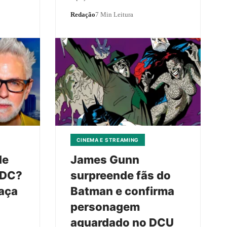
Redação
7 Min Leitura
CINEMA E STREAMING
de
James Gunn
 DC?
surpreende fãs do
aça
Batman e confirma
personagem
o
aguardado no DCU