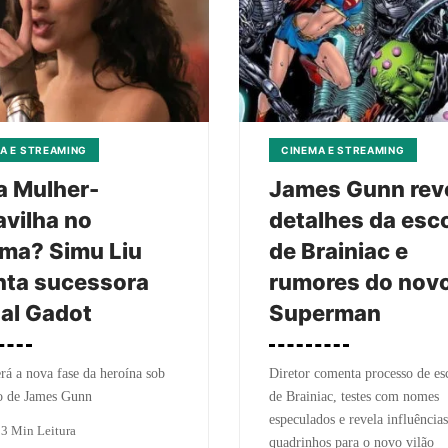
A E STREAMING
CINEMA E STREAMING
a Mulher-
James Gunn rev
vilha no
detalhes da esc
ma? Simu Liu
de Brainiac e
nta sucessora
rumores do nov
al Gadot
Superman
á a nova fase da heroína sob
Diretor comenta processo de es
 de James Gunn
de Brainiac, testes com nomes
especulados e revela influência
o
3 Min Leitura
quadrinhos para o novo vilão