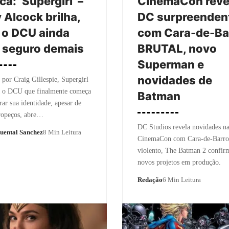
ca: ‘Supergirl’ –
CinemaCon reve
y Alcock brilha,
DC surpreenden
 o DCU ainda
com Cara-de-Ba
 seguro demais
BRUTAL, novo
Superman e
novidades de
 por Craig Gillespie, Supergirl
a o DCU que finalmente começa
Batman
rar sua identidade, apesar de
ropeços, abre…
DC Studios revela novidades n
uental Sanchez
8 Min Leitura
CinemaCon com Cara-de-Barro
violento, The Batman 2 confir
novos projetos em produção.
Redação
6 Min Leitura