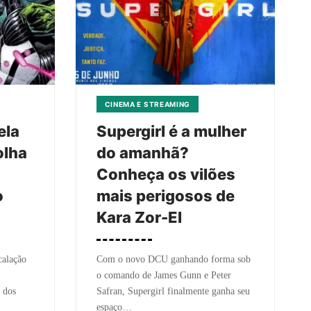
CINEMA E STREAMING
ela
Supergirl é a mulher
olha
do amanhã?
Conheça os vilões
o
mais perigosos de
Kara Zor-El
calação
Com o novo DCU ganhando forma sob
o comando de James Gunn e Peter
s dos
Safran, Supergirl finalmente ganha seu
espaço…