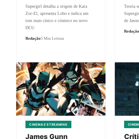
Supergirl detalha a origem de Kara
Teoria s
Zor-El, apresenta Lobo e indica um
Supergir
tom mais cínico e cósmico no novo
de Jaso
DCU
Redaçã
Redação
5 Min Leitura
CINEMA E STREAMING
CINEM
James Gunn
Crít