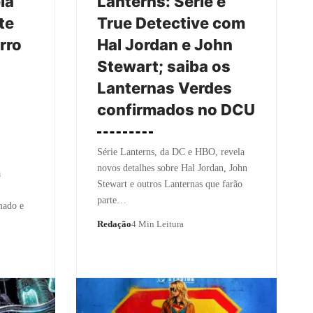
la
Lanterns: Série é
te
True Detective com
rro
Hal Jordan e John
Stewart; saiba os
Lanternas Verdes
confirmados no DCU
Série Lanterns, da DC e HBO, revela
novos detalhes sobre Hal Jordan, John
a
Stewart e outros Lanternas que farão
parte…
mado e
Redação
4 Min Leitura