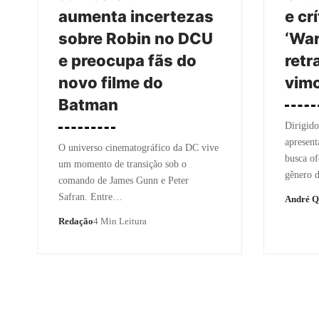
aumenta incertezas
e crí
sobre Robin no DCU
‘War
e preocupa fãs do
retr
novo filme do
vimo
Batman
Dirigid
apresen
O universo cinematográfico da DC vive
busca of
um momento de transição sob o
gênero 
comando de James Gunn e Peter
Safran. Entre…
André Q
Redação
4 Min Leitura