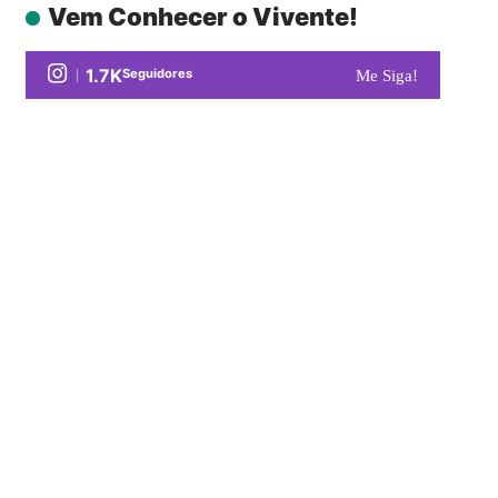
Vem Conhecer o Vivente!
1.7K
Seguidores
Me Siga!