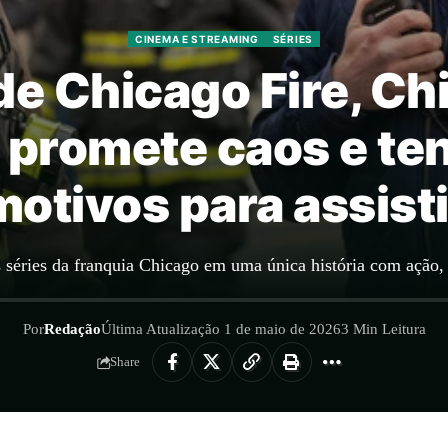
CINEMA E STREAMING
SÉRIES
de Chicago Fire, Ch
 promete caos e te
motivos para assisti
s séries da franquia Chicago em uma única história com ação
Por
Redação
Última Atualização 1 de maio de 2026
3 Min Leitura
Share