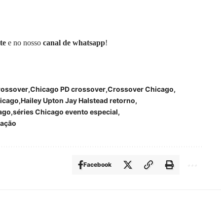
te
e no nosso
canal de whatsapp
!
rossover
Chicago PD crossover
Crossover Chicago
hicago
Hailey Upton Jay Halstead retorno
ago
séries Chicago evento especial
mação
Facebook