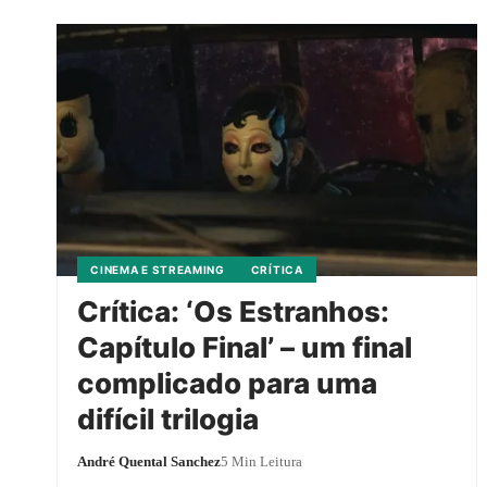
CINEMA E STREAMING
CRÍTICA
Crítica: ‘Os Estranhos:
Capítulo Final’ – um final
complicado para uma
difícil trilogia
André Quental Sanchez
5 Min Leitura