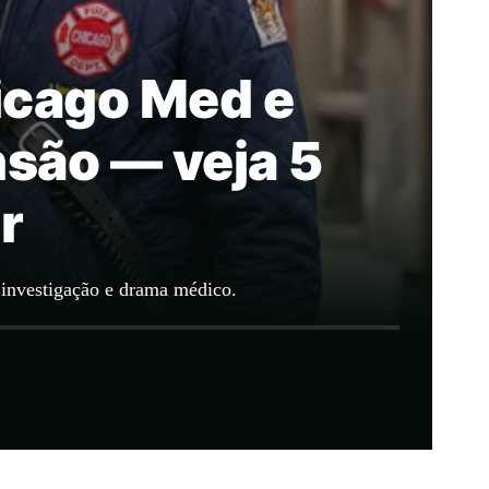
icago Med e
nsão — veja 5
r
, investigação e drama médico.