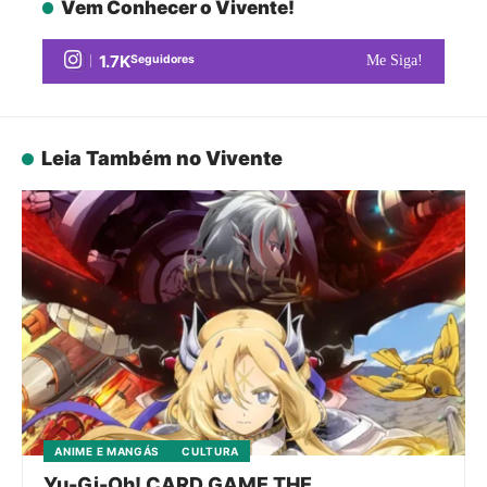
Vem Conhecer o Vivente!
1.7K
Seguidores
Me Siga!
Leia Também no Vivente
ANIME E MANGÁS
CULTURA
Yu-Gi-Oh! CARD GAME THE