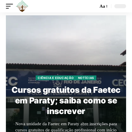
Aa
CIÊNCIA E EDUCAÇÃO
NOTÍCIAS
Cursos gratuitos da Faetec
em Paraty; saiba como se
inscrever
Nova unidade da Faetec em Paraty abre inscrições para
cursos gratuitos de qualificação profissional com início