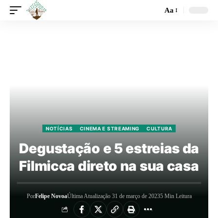
Aa
NOTÍCIAS
CINEMA E STREAMING
CULTURA
Degustação e 5 estreias da
Filmicca direto na sua casa
Por
Felipe Novoa
Última Atualização 31 de março de 2023
5 Min Leitura