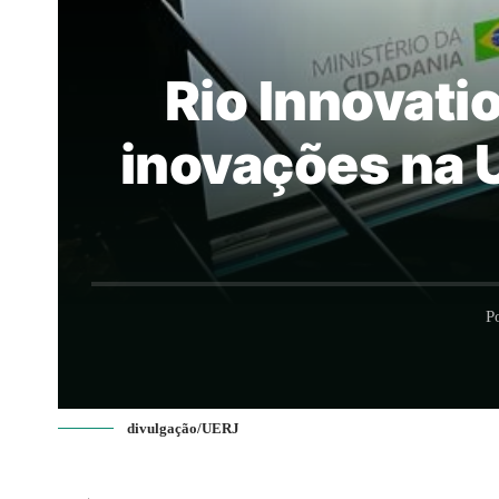
Rio Innovati
inovações na U
P
divulgação/UERJ