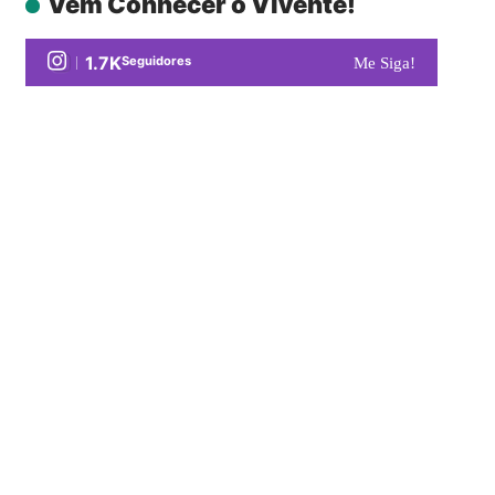
Vem Conhecer o Vivente!
1.7K
Seguidores
Me Siga!