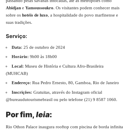
passando pelas savanas intocadas, até as metrópoles como
Abidjan
e
Yamoussoukro
. Os visitantes podem conhecer mais
sobre os
hotéis de luxo
, a hospitalidade do povo marfinense e
suas tradições.
Serviço:
Data:
25 de outubro de 2024
Horário:
9h00 às 18h00
Local:
Museu de História e Cultura Afro-Brasileira
(MUHCAB)
Endereço:
Rua Pedro Ernesto, 80, Gamboa, Rio de Janeiro
Inscrições:
Gratuitas, através do Instagram oficial
@bureaudutourismebrasil ou pelo telefone (21) 9 8587 1060.
Por fim,
leia
:
Rio Othon Palace inaugura rooftop com piscina de borda infinita