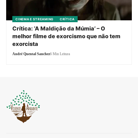
CINEMA E STREAMING
CRÍTICA
Crítica: ‘A Maldição da Múmia’ – O
melhor filme de exorcismo que não tem
exorcista
André Quental Sanchez
6 Min Leitura