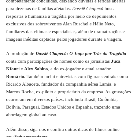
completamente concluídas, deixando dúvidas e feridas abertas
para dezenas de famílias afetadas.
Dossiê Chapecó
busca
respostas e humaniza a tragédia por meio de depoimentos
exclusivos dos sobreviventes Alan Ruschel e Hélio Neto,
familiares das vítimas e especialistas, além de dramatizações e
imagens inéditas captadas pelos jogadores durante a viagem.
A produção de
Dossiê Chapecó: O Jogo por Trás da Tragédia
conta com participações de nomes como os jornalistas
Juca
Kfouri
e
Alex Sabino
, e do ex-jogador e atual senador
Romário
. Também inclui entrevistas com figuras centrais como
Ricardo Albacete, fundador da companhia aérea Lamia, e
Marcos Rocha, ex-piloto e proprietário da empresa. As gravações
ocorreram em diversos países, incluindo Brasil, Colômbia,
Bolívia, Paraguai, Estados Unidos e Espanha, trazendo uma
abordagem global ao caso.
Além disso, siga-nos e confira outras dicas de filmes online
em
@viventeandante