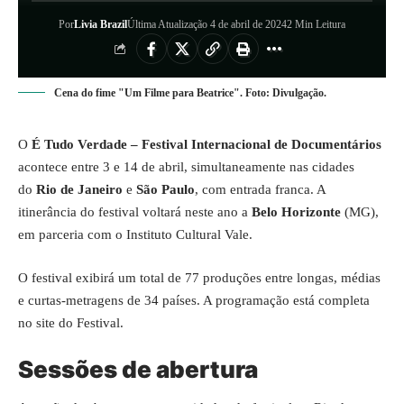
Por
Livia Brazil
Última Atualização 4 de abril de 2024
2 Min Leitura
Cena do fime "Um Filme para Beatrice". Foto: Divulgação.
O
É Tudo Verdade – Festival Internacional de Documentários
acontece entre 3 e 14 de abril, simultaneamente nas cidades
do
Rio de Janeiro
e
São Paulo
, com entrada franca. A
itinerância do festival voltará neste ano a
Belo Horizonte
(MG),
em parceria com o Instituto Cultural Vale.
O festival exibirá um total de 77 produções entre longas, médias
e curtas-metragens de 34 países. A programação está completa
no
site do Festival
.
Sessões de abertura