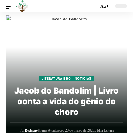
Aa
LITERATURA E HQ
NOTÍCIAS
Jacob do Bandolim | Livro
conta a vida do gênio do
choro
Por
Redação
Última Atualização 20 de março de 2023
3 Min Leitura