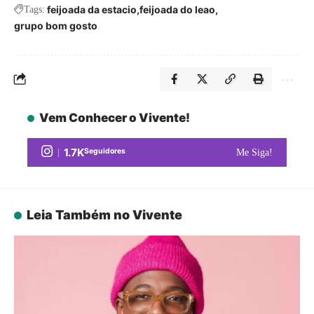
feijoada da estacio
feijoada do leao
Tags:
grupo bom gosto
Vem Conhecer o Vivente!
1.7K
Seguidores
Me Siga!
Leia Também no Vivente