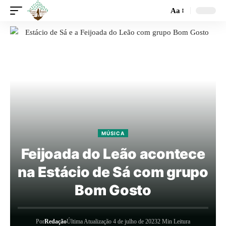
Aa
MÚSICA
Feijoada do Leão acontece
na Estácio de Sá com grupo
Bom Gosto
Por
Redação
Última Atualização 4 de julho de 2023
2 Min Leitura