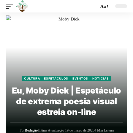
Aa
CULTURA
ESPETÁCULOS
EVENTOS
NOTÍCIAS
Eu, Moby Dick | Espetáculo
de extrema poesia visual
estreia on-line
Por
Redação
Última Atualização 19 de março de 2023
4 Min Leitura