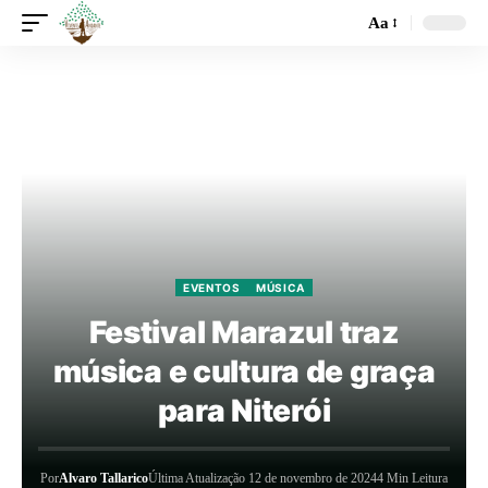
Aa
EVENTOS
MÚSICA
Festival Marazul traz
música e cultura de graça
para Niterói
Por
Alvaro Tallarico
Última Atualização 12 de novembro de 2024
4 Min Leitura