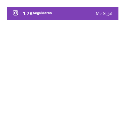
1.7K
Seguidores
Me Siga!