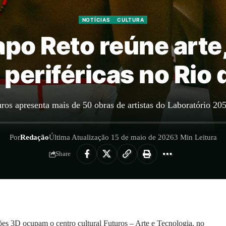
NOTÍCIAS
CULTURA
po Reto reúne arte,
 periféricas no Rio 
ros apresenta mais de 50 obras de artistas do Laboratório 20
Por
Redação
Última Atualização 15 de maio de 2026
3 Min Leitura
Share
ssões 3D ocupam o centro cultural Futuros – Arte e Tecnologia, no