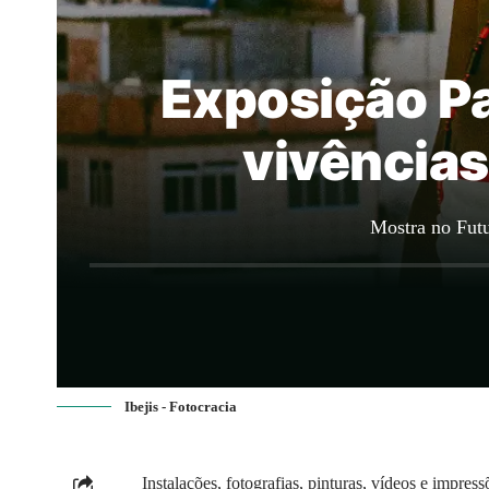
Exposição Pa
vivências
Mostra no Futu
Ibejis - Fotocracia
Instalações, fotografias, pinturas, vídeos e impre