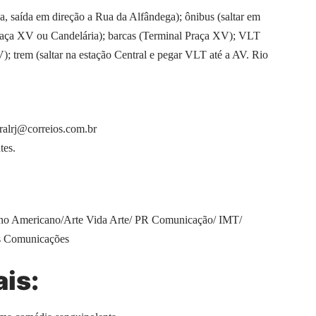
, saída em direção a Rua da Alfândega); ônibus (saltar em
raça XV ou Candelária); barcas (Terminal Praça XV); VLT
; trem (saltar na estação Central e pegar VLT até a AV. Rio
uralrj@correios.com.br
tes.
tino Americano/Arte Vida Arte/ PR Comunicação/ IMT/
as Comunicações
ais: