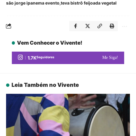
são jorge ipanema evento
teva bistrô feijoada vegetal
Vem Conhecer o Vivente!
1.7K
Seguidores
Me Siga!
Leia Também no Vivente