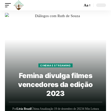
Aa
CINEMA E STREAMING
Femina divulga filmes
vencedores da edição
2023
Por
Livia Brazil
Última Atualização 19 de dezembro de 2023
4 Min Leitura