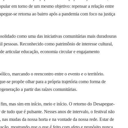
popular em torno de um mesmo objetivo: repensar a relação entre
pegue-se retorna ao bairro após a pandemia com foco na justiça
solidado como uma das iniciativas comunitárias mais duradouras
l pessoas. Reconhecido como patrimônio de interesse cultural,
 de articular educação, economia circular e engajamento
lico, marcando o reencontro entre o evento e o território.
ue-se propõe olhar para a própria trajetória como forma de
egeneração a partir das raízes comunitárias.
fim, mas sim em início, meio e início. O retorno do Desapegue-
 de tudo que é pulsante. Nesses anos de intervalo, o festival não
, nas mudas da nossa horta e na vontade da nossa rede. Estar de
eração, mostrando que o que é feito com afeto e propósito nunca