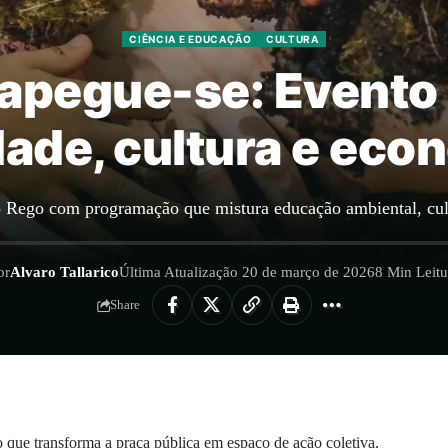
CIÊNCIA E EDUCAÇÃO
CULTURA
sapegue-se: Evento 
dade, cultura e econ
Rego com programação que mistura educação ambiental, cult
or
Alvaro Tallarico
Última Atualização 20 de março de 2026
8 Min Leitu
Share
 que transforma a praça pública em espaço de ação coletiva,