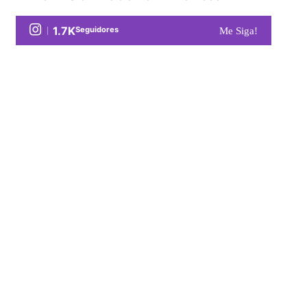
1.7K
Seguidores
Me Siga!