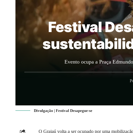
Festival De
sustentabili
Evento ocupa a Praça Edmundo 
P
Divulgação | Festival Desapegue-se
O Grajaú volta a ser ocupado por uma mobilização