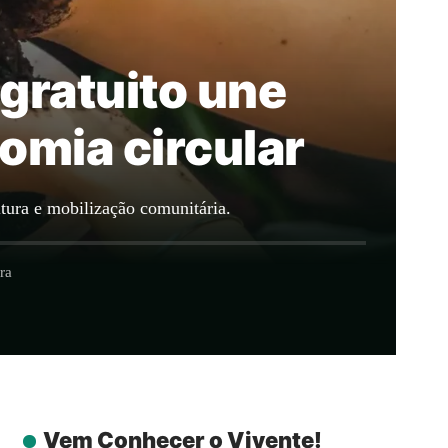
gratuito une
omia circular
ura e mobilização comunitária.
ra
Vem Conhecer o Vivente!