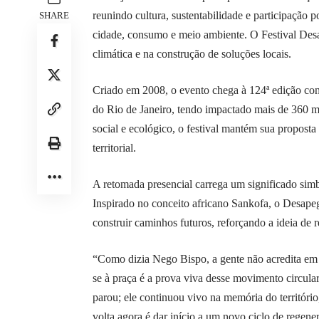
reunindo cultura, sustentabilidade e participação 
SHARE
cidade, consumo e meio ambiente. O Festival Desa
climática e na construção de soluções locais.
Criado em 2008, o evento chega à 124ª edição con
do Rio de Janeiro, tendo impactado mais de 360 mi
social e ecológico, o festival mantém sua proposta
territorial.
A retomada presencial carrega um significado simbó
Inspirado no conceito africano Sankofa, o Desapeg
construir caminhos futuros, reforçando a ideia de r
“Como dizia Nego Bispo, a gente não acredita em 
se à praça é a prova viva desse movimento circular
parou; ele continuou vivo na memória do território
volta agora é dar início a um novo ciclo de regen