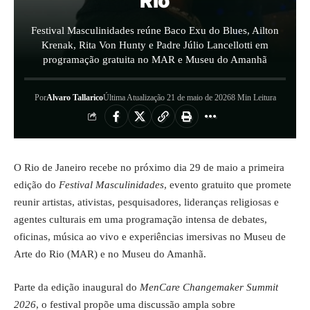
Rio
Festival Masculinidades reúne Baco Exu do Blues, Ailton
Krenak, Rita Von Hunty e Padre Júlio Lancellotti em
programação gratuita no MAR e Museu do Amanhã
Por
Alvaro Tallarico
Última Atualização 21 de maio de 2026
8 Min Leitura
O Rio de Janeiro recebe no próximo dia 29 de maio a primeira
edição do
Festival Masculinidades
, evento gratuito que promete
reunir artistas, ativistas, pesquisadores, lideranças religiosas e
agentes culturais em uma programação intensa de debates,
oficinas, música ao vivo e experiências imersivas no Museu de
Arte do Rio (MAR) e no Museu do Amanhã.
Parte da edição inaugural do
MenCare Changemaker Summit
2026
, o festival propõe uma discussão ampla sobre