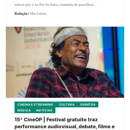
sabem que é na flor da fruta, chamada de passiflora…
Redação
4 Min Leitura
CINEMA E STREAMING
CULTURA
EVENTOS
MÚSICA
NOTÍCIAS
15ª CineOP | Festival gratuito traz
performance audiovisual, debate, filme e