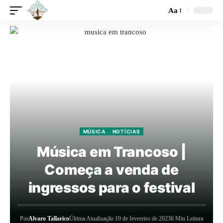
Aa
MÚSICA
NOTÍCIAS
Música em Trancoso |
Começa a venda de
ingressos para o festival
Por
Alvaro Tallarico
Última Atualização 19 de fevereiro de 2023
6 Min Leitura