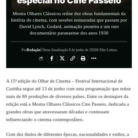
especial no Cine Passeio
Mostra Olhares Clássicos reúne dez obras fundamentais da
história do cinema, com sessões restauradas que passam por
David Lynch, Godard, animação pioneira e um raro
documentário paranaense dos anos 1930
Por
Redação
Última Atualização 8 de junho de 2026
6 Min Leitura
A 15ª edição do Olhar de Cinema – Festival Internacional de
Curitiba segue até 13 de junho com uma programação que reúne
mais de 80 produções de diversos países. Entre os destaques da
edição está a Mostra Olhares Clássicos Cine Passeio, dedicada a
grandes obras que atravessaram décadas e continuam
influenciando o cinema contemporâneo.
Com dez títulos de diferentes épocas, nacionalidades e estilos, a