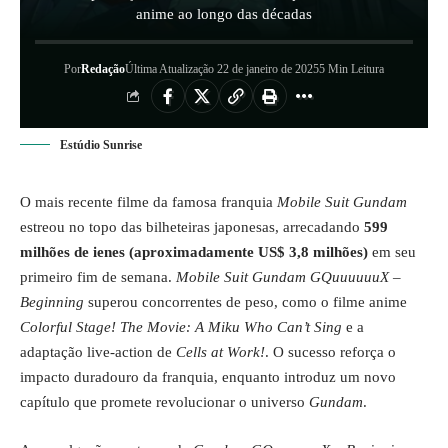
anime ao longo das décadas
Por
Redação
Última Atualização 22 de janeiro de 2025
5 Min Leitura
Estúdio Sunrise
O mais recente filme da famosa franquia
Mobile Suit Gundam
estreou no topo das bilheteiras japonesas, arrecadando
599
milhões de ienes (aproximadamente US$ 3,8 milhões)
em seu
primeiro fim de semana.
Mobile Suit Gundam GQuuuuuuX –
Beginning
superou concorrentes de peso, como o filme anime
Colorful Stage! The Movie: A Miku Who Can’t Sing
e a
adaptação live-action de
Cells at Work!
. O sucesso reforça o
impacto duradouro da franquia, enquanto introduz um novo
capítulo que promete revolucionar o universo
Gundam
.