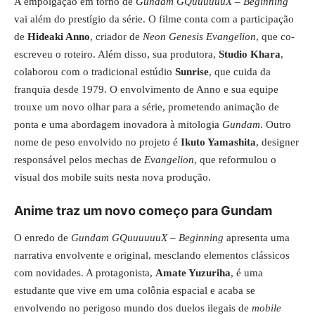
A empolgação em torno de
Gundam GQuuuuuuX – Beginning
vai além do prestígio da série. O filme conta com a participação
de
Hideaki Anno
, criador de
Neon Genesis Evangelion
, que co-
escreveu o roteiro. Além disso, sua produtora,
Studio Khara
,
colaborou com o tradicional estúdio
Sunrise
, que cuida da
franquia desde 1979. O envolvimento de Anno e sua equipe
trouxe um novo olhar para a série, prometendo animação de
ponta e uma abordagem inovadora à mitologia
Gundam
. Outro
nome de peso envolvido no projeto é
Ikuto Yamashita
, designer
responsável pelos mechas de
Evangelion
, que reformulou o
visual dos mobile suits nesta nova produção.
Anime traz um novo começo para Gundam
O enredo de
Gundam GQuuuuuuX – Beginning
apresenta uma
narrativa envolvente e original, mesclando elementos clássicos
com novidades. A protagonista,
Amate Yuzuriha
, é uma
estudante que vive em uma colônia espacial e acaba se
envolvendo no perigoso mundo dos duelos ilegais de
mobile