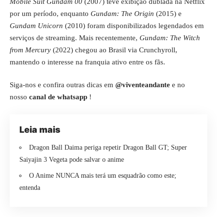
Mobile Suit Gundam 00
(2007) teve exibição dublada na Netflix
por um período, enquanto
Gundam: The Origin
(2015) e
Gundam Unicorn
(2010) foram disponibilizados legendados em
serviços de streaming. Mais recentemente,
Gundam: The Witch
from Mercury
(2022) chegou ao Brasil via Crunchyroll,
mantendo o interesse na franquia ativo entre os fãs.
Siga-nos e confira outras dicas em
@viventeandante
e no
nosso
canal de whatsapp
!
Leia mais
Dragon Ball Daima periga repetir Dragon Ball GT; Super
Saiyajin 3 Vegeta pode salvar o anime
O Anime NUNCA mais terá um esquadrão como este;
entenda