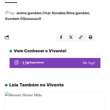
anime gundam
Char Aznable
filme gundam
Tags:
Gundam GQuuuuuuX
Vem Conhecer o Vivente!
1.7K
Seguidores
Me Siga!
Leia Também no Vivente