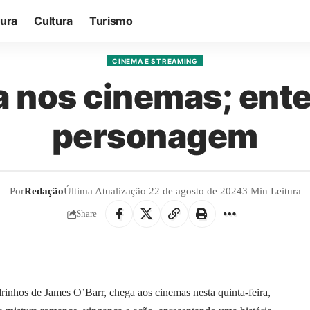
tura
Cultura
Turismo
CINEMA E STREAMING
ia nos cinemas; ent
personagem
Por
Redação
Última Atualização 22 de agosto de 2024
3 Min Leitura
Share
inhos de James O’Barr, chega aos cinemas nesta quinta-feira,