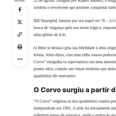
22 de agosto. Dirigido por Rupert Sanders, o long
SHARE
sombria e envolvente que promete conquistar tanto
Bill Skarsgård, famoso por seu papel em “It – A 
busca de vingança após sua morte trágica, enquan
alma gêmea de Eric.
O filme se destaca pela sua fidelidade à obra ori
telona. Além disso, com uma trilha sonora podero
Corvo” mergulha os espectadores em uma atmosfera
pontos altos, criando um visual moderno que dialo
quadrinhos tão marcantes.
O Corvo surgiu a partir d
“O Corvo” originou-se dos quadrinhos criados po
independente em 1981. A série foi inicialmente um
refletindo temas de vingança, perda e redenção at