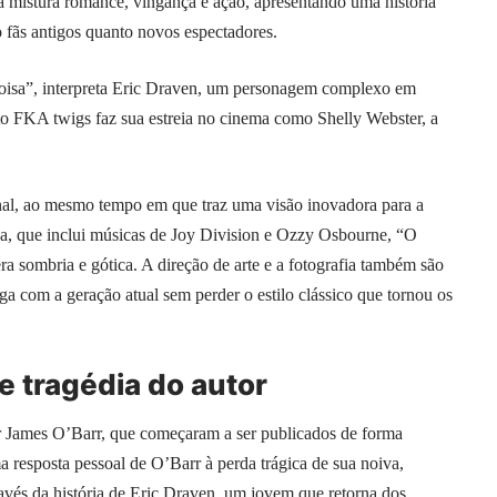
a mistura romance, vingança e ação, apresentando uma história
 fãs antigos quanto novos espectadores.
Coisa”, interpreta Eric Draven, um personagem complexo em
to FKA twigs faz sua estreia no cinema como Shelly Webster, a
ginal, ao mesmo tempo em que traz uma visão inovadora para a
sa, que inclui músicas de Joy Division e Ozzy Osbourne, “O
 sombria e gótica. A direção de arte e a fotografia também são
ga com a geração atual sem perder o estilo clássico que tornou os
e tragédia do autor
r James O’Barr, que começaram a ser publicados de forma
a resposta pessoal de O’Barr à perda trágica de sua noiva,
ravés da história de Eric Draven, um jovem que retorna dos