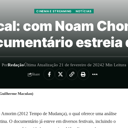
CINEMA E STREAMING
NOTÍCIAS
ical: com Noam Cho
umentário estreia 
Por
Redação
Última Atualização 21 de fevereiro de 2024
2 Min Leitura
Share
 Guilherme Maculan)
oão Amorim (2012 Tempo de Mudança), o qual oferece uma análise
tina. O documentário já esteve em diversos festivais, incluindo o