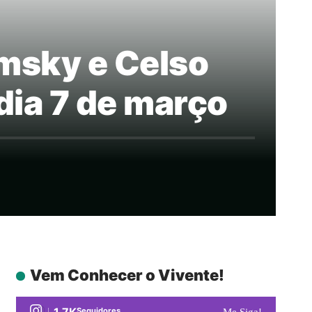
msky e Celso
dia 7 de março
Vem Conhecer o Vivente!
1.7K
Seguidores
Me Siga!