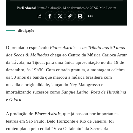
Por
Redação
Última Atualização 14 de dezembro de 2024
2 Min Leitura
divulgação
O premiado espetáculo
Flores Astrais – Um Tributo aos 50 anos
dos Secos & Molhados
chega ao Centro da Música Carioca Artur
da Távola, na Tijuca, para uma única apresentação no dia 19 de
dezembro, às 19h30. Com entrada gratuita, a montagem celebra
os 50 anos da banda que marcou a música brasileira com
ousadia e originalidade, lançando Ney Matogrosso e
imortalizando sucessos como
Sangue Latino
,
Rosa de Hiroshima
e
O Vira
.
A produção de
Flores Astrais
, que já passou por importantes
teatros em São Paulo, Belo Horizonte e Rio de Janeiro, foi
contemplada pelo edital “Viva O Talento” da Secretaria