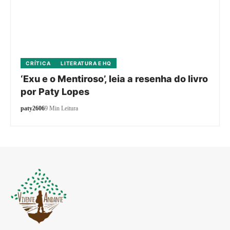
CRÍTICA
LITERATURA E HQ
‘Exu e o Mentiroso’, leia a resenha do livro
por Paty Lopes
paty2606
9 Min Leitura