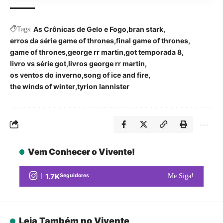
As Crônicas de Gelo e Fogo
bran stark
Tags:
erros da série game of thrones
final game of thrones
game of thrones
george rr martin
got temporada 8
livro vs série got
livros george rr martin
os ventos do inverno
song of ice and fire
the winds of winter
tyrion lannister
Vem Conhecer o Vivente!
1.7K
Seguidores
Me Siga!
Leia Também no Vivente