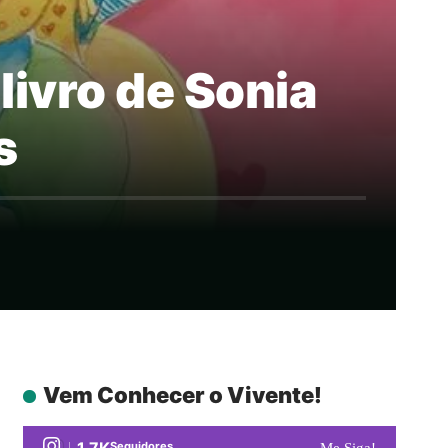
 livro de Sonia
s
Vem Conhecer o Vivente!
1.7K
Seguidores
Me Siga!