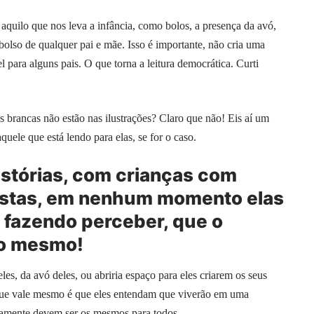
aquilo que nos leva a infância, como bolos, a presença da avó,
olso de qualquer pai e mãe. Isso é importante, não cria uma
l para alguns pais. O que torna a leitura democrática. Curti
as brancas não estão nas ilustrações? Claro que não! Eis aí um
uele que está lendo para elas, se for o caso.
istórias, com crianças com
istas, em nenhum momento elas
 fazendo perceber, que o
to mesmo!
les, da avó deles, ou abriria espaço para eles criarem os seus
 que vale mesmo é que eles entendam que viverão em uma
riamente devem ser os mesmos para todos.