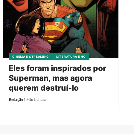
CINEMA E STREAMING
LITERATURA E HQ
Eles foram inspirados por
Superman, mas agora
querem destruí-lo
Redação
4 Min Leitura