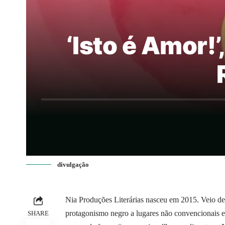
‘Isto é Amor!’
divulgação
Nia Produções Literárias nasceu em 2015. Veio de u
protagonismo negro a lugares não convencionais e
SHARE