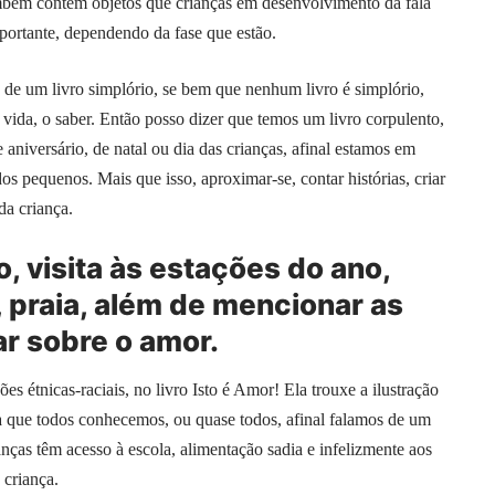
mbém contém objetos que crianças em desenvolvimento da fala
portante, dependendo da fase que estão.
a de um livro simplório, se bem que nenhum livro é simplório,
 vida, o saber. Então posso dizer que temos um livro corpulento,
aniversário, de natal ou dia das crianças, afinal estamos em
dos pequenos. Mais que isso, aproximar-se, contar histórias, criar
da criança.
 visita às estações do ano,
, praia, além de mencionar as
lar sobre o amor.
s étnicas-raciais, no livro Isto é Amor! Ela trouxe a ilustração
la que todos conhecemos, ou quase todos, afinal falamos de um
anças têm acesso à escola, alimentação sadia e infelizmente aos
 criança.