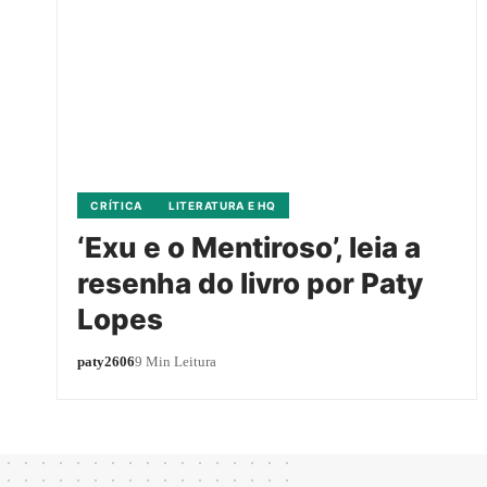
CRÍTICA
LITERATURA E HQ
‘Exu e o Mentiroso’, leia a
resenha do livro por Paty
Lopes
paty2606
9 Min Leitura