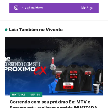
1.7K
Seguidores
Me Siga!
Leia Também no Vivente
NOTÍCIAS
SÉRIES
Correndo com seu próximo Ex: MTV e
Paramount+ realizam corrida INUSITADA