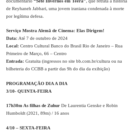
documentário
“Sete Invernos em Teerã”
, que retrata a história
de Reyhaneh Jabbari, uma jovem iraniana condenada à morte
por legítima defesa.
Serviço
Mostra Alemã de Cinema: Elas Dirigem!
Data:
Até 7 de outubro de 2024
Local:
Centro Cultural Banco do Brasil Rio de Janeiro – Rua
Primeiro de Março, 66 – Centro
Entrada:
Gratuita (ingressos no site
bb.com.br/cultura
ou na
bilheteria do CCBB a partir das 9h do dia da exibição)
PROGRAMAÇÃO DIA A DIA
3/10- QUINTA-FEIRA
17h30m As filhas de Zuhur
De Laurentia Genske e Robin
Humboldt (2021, 89m) / 16 anos
4/10 – SEXTA-FEIRA