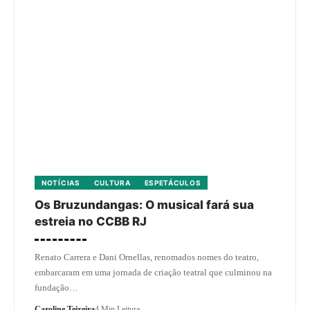
NOTÍCIAS
CULTURA
ESPETÁCULOS
Os Bruzundangas: O musical fará sua
estreia no CCBB RJ
Renato Carrera e Dani Ornellas, renomados nomes do teatro,
embarcaram em uma jornada de criação teatral que culminou na
fundação…
Caroline Teixeira
4 Min Leitura