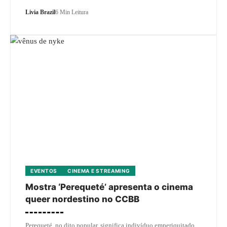
Livia Brazil
6 Min Leitura
EVENTOS
CINEMA E STREAMING
Mostra ‘Perequeté’ apresenta o cinema
queer nordestino no CCBB
Perequeté, no dito popular, significa indivíduo emperiquitado,