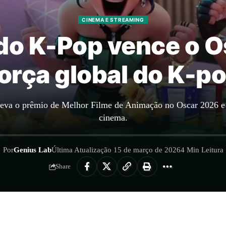
CINEMA E STREAMING
do K-Pop vence o 
força global do K-p
leva o prêmio de Melhor Filme de Animação no Oscar 2026 e 
cinema.
Por
Genius Lab
Última Atualização 15 de março de 2026
4 Min Leitura
Share