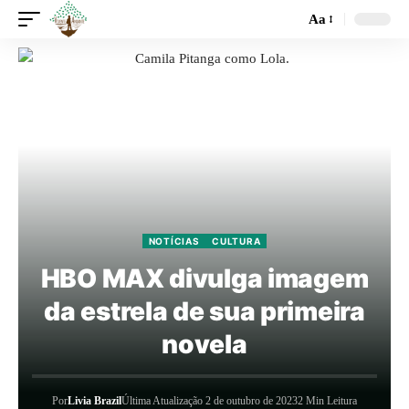
Aa
NOTÍCIAS
CULTURA
HBO MAX divulga imagem
da estrela de sua primeira
novela
Por
Livia Brazil
Última Atualização 2 de outubro de 2023
2 Min Leitura