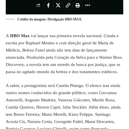
Crédito da imagem: Divulgação HBO MAX.
A
HBO Max
vai lançar sua primeira novela nacional. Criada e
escrita por Raphael Montes e com direção geral de Maria de
Médicis,
Beleza Fatal
ainda não tem data de lançamento
anunciada. Produzida pela Coração da Selva para a Warner Bros.
Discovery, a novela tem um enredo de busca por justiça, que se
passa no agitado mundo da beleza e dos tratamentos estéticos.
A saber, a protagonista será Camila Pitanga. O elenco traz ainda
outros nomes conhecidos do grande público, como Giovanna
Antonelli, Augusto Madeira, Vanessa Giácomo, Murilo Rosa,
Camila Queiroz, Herson Capri, Julia Stockler. Além disso, ainda
tem Breno Ferreira, Manu Morelli, Kiara Felippe, Santiago
Acosta Cis, Naruna Costa, Georgette Fadel, Marat Descartes,
Patricia Gasppar, Luciano Chirolli, assim como Fernanda