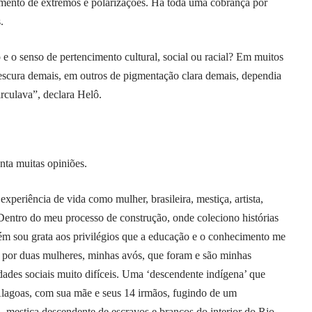
nto de extremos e polarizações. Há toda uma cobrança por
.
e o senso de pertencimento cultural, social ou racial? Em muitos
escura demais, em outros de pigmentação clara demais, dependia
rculava”, declara Helô.
ta muitas opiniões.
experiência de vida como mulher, brasileira, mestiça, artista,
 Dentro do meu processo de construção, onde coleciono histórias
bém sou grata aos privilégios que a educação e o conhecimento me
a por duas mulheres, minhas avós, que foram e são minhas
dades sociais muito difíceis. Uma ‘descendente indígena’ que
 Alagoas, com sua mãe e seus 14 irmãos, fugindo de um
a, mestiça descendente de escravos e brancos do interior do Rio