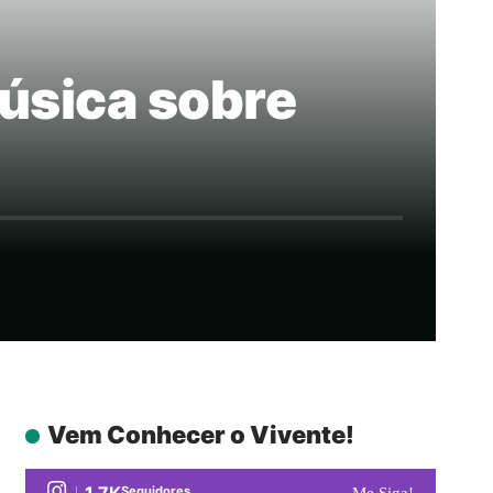
música sobre
Vem Conhecer o Vivente!
1.7K
Seguidores
Me Siga!