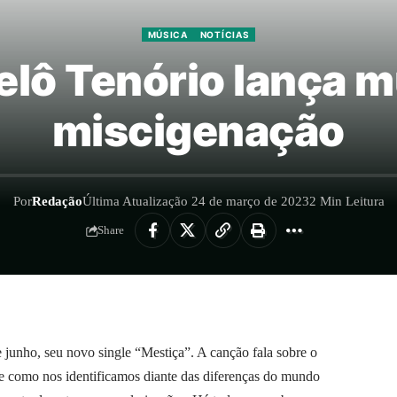
MÚSICA
NOTÍCIAS
elô Tenório lança 
miscigenação
Por
Redação
Última Atualização 24 de março de 2023
2 Min Leitura
Share
 junho, seu novo single “Mestiça”. A canção fala sobre o
, e como nos identificamos diante das diferenças do mundo