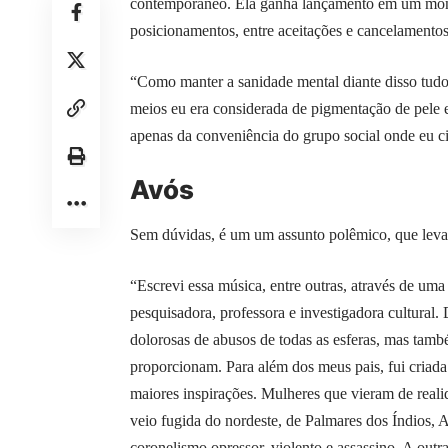
contemporâneo. Ela ganha lançamento em um mome
posicionamentos, entre aceitações e cancelamentos
“Como manter a sanidade mental diante disso tudo 
meios eu era considerada de pigmentação de pele 
apenas da conveniência do grupo social onde eu ci
Avós
Sem dúvidas, é um um assunto polêmico, que levan
“Escrevi essa música, entre outras, através de uma 
pesquisadora, professora e investigadora cultural.
dolorosas de abusos de todas as esferas, mas tam
proporcionam. Para além dos meus pais, fui criad
maiores inspirações. Mulheres que vieram de reali
veio fugida do nordeste, de Palmares dos Índios,
coronelismo opressor, violento e assassino. A outr