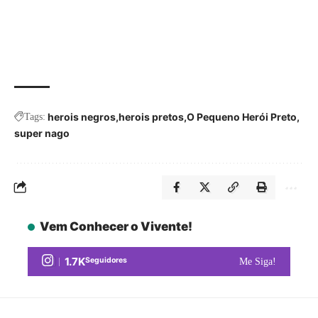
herois negros
herois pretos
O Pequeno Herói Preto
Tags:
super nago
Vem Conhecer o Vivente!
1.7K
Seguidores
Me Siga!