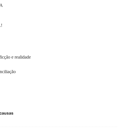
PA
A!
ficção e realidade
nciliação
 causas