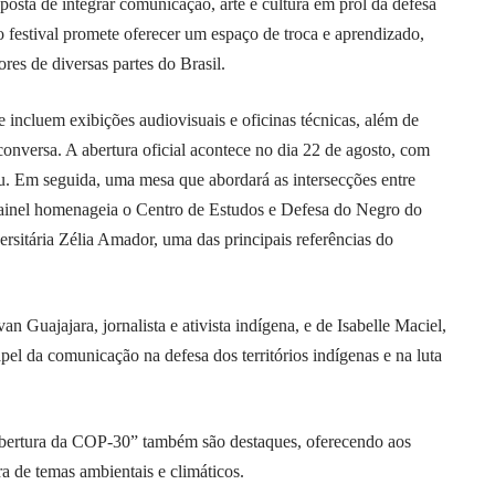
ta de integrar comunicação, arte e cultura em prol da defesa
do festival promete oferecer um espaço de troca e aprendizado,
ores de diversas partes do Brasil.
 incluem exibições audiovisuais e oficinas técnicas, além de
conversa. A abertura oficial acontece no dia 22 de agosto, com
. Em seguida, uma mesa que abordará as intersecções entre
e painel homenageia o Centro de Estudos e Defesa do Negro do
rsitária Zélia Amador, uma das principais referências do
an Guajajara, jornalista e ativista indígena, e de Isabelle Maciel,
pel da comunicação na defesa dos territórios indígenas e na luta
obertura da COP-30” também são destaques, oferecendo aos
ra de temas ambientais e climáticos.