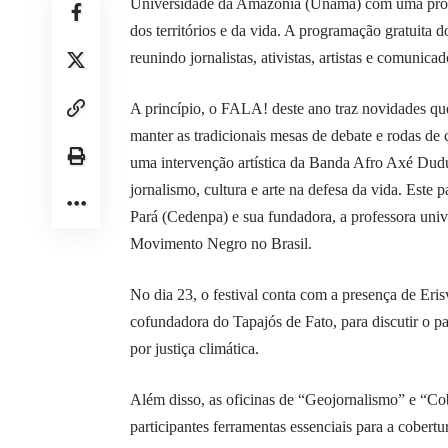
Universidade da Amazônia (Unama) com uma propos
dos territórios e da vida. A programação gratuita 
reunindo jornalistas, ativistas, artistas e comunicad
A princípio, o FALA! deste ano traz novidades que
manter as tradicionais mesas de debate e rodas de 
uma intervenção artística da Banda Afro Axé Dudu
jornalismo, cultura e arte na defesa da vida. Est
Pará (Cedenpa) e sua fundadora, a professora unive
Movimento Negro no Brasil.
No dia 23, o festival conta com a presença de Erisv
cofundadora do Tapajós de Fato, para discutir o pa
por justiça climática.
Além disso, as oficinas de “Geojornalismo” e “C
participantes ferramentas essenciais para a cobertu