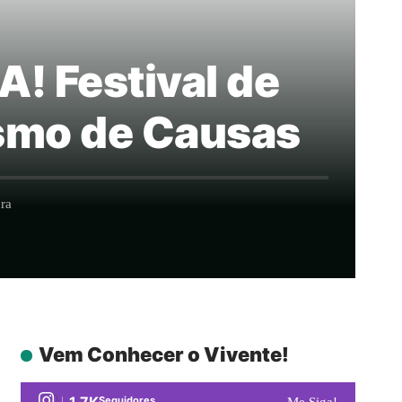
A! Festival de
ismo de Causas
ra
Vem Conhecer o Vivente!
1.7K
Seguidores
Me Siga!