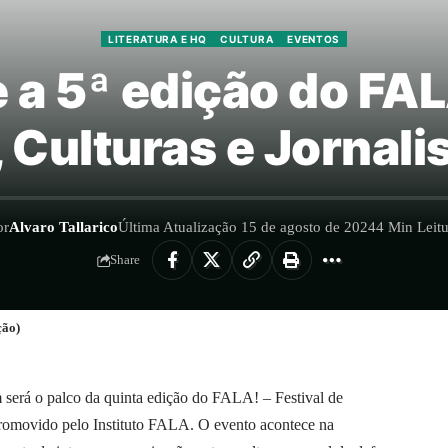
LITERATURA E HQ
CULTURA
EVENTOS
a 5ª edição do FAL
Culturas e Jornal
or
Alvaro Tallarico
Última Atualização 15 de agosto de 2024
4 Min Leitu
Share
ção)
m será o palco da quinta edição do FALA! – Festival de
romovido pelo Instituto FALA. O evento acontece na