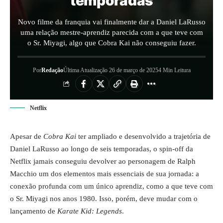
temporadas
Novo filme da franquia vai finalmente dar a Daniel LaRusso
uma relação mestre-aprendiz parecida com a que teve com
o Sr. Miyagi, algo que Cobra Kai não conseguiu fazer.
Por
Redação
Última Atualização 26 de março de 2025
4 Min Leitura
Netflix
Apesar de
Cobra Kai
ter ampliado e desenvolvido a trajetória de
Daniel LaRusso ao longo de seis temporadas, o spin-off da
Netflix jamais conseguiu devolver ao personagem de Ralph
Macchio um dos elementos mais essenciais de sua jornada: a
conexão profunda com um único aprendiz, como a que teve com
o Sr. Miyagi nos anos 1980. Isso, porém, deve mudar com o
lançamento de
Karate Kid: Legends
.