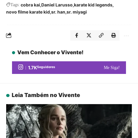
cobra kai
Daniel Larusso
karate kid legends
Tags:
novo filme karate kid
sr. han
sr. miyagi
Vem Conhecer o Vivente!
1.7K
Seguidores
Me Siga!
Leia Também no Vivente