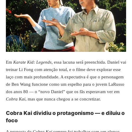
Em
Karate Kid: Legends
, essa lacuna será preenchida. Daniel vai
treinar Li Fong com atenção total, e o filme deve explorar esse
laço com mais profundidade. A expectativa é que o personagem
de Ben Wang funcione como um espelho para o jovem LaRusso
dos anos 80 — o “novo Daniel” que os fãs esperavam ver em
Cobra Kai
, mas que nunca chegou a se concretizar.
Cobra Kai dividiu o protagonismo — e diluiu o
foco
A proposta de
Cobra Kai
sempre foi trabalhar com um elenco