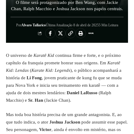
O filme será protagonizado por Ben Wang, com Jackie
Chan, Ralph Macchio e Joshua Jackson nos papéis centrais.
Por
Alvaro Tallarico
Última Atualização 8 de abril de 2025
5 Min Leitura
O universo de
Karatê Kid
continua firme e forte, e o próximo
capítulo da franquia promete honrar suas origens. Em
Karatê
Kid: Lendas
(
Karate Kid: Legends
), o público acompanhará a
história de
Li Fong
, jovem praticante de kung fu que se muda
para Nova York e inicia seu treinamento em karatê — com a
ajuda de dois mestres lendários:
Daniel LaRusso
(Ralph
Macchio) e
Sr. Han
(Jackie Chan).
Mas toda boa história precisa de um grande antagonista. E, ao
que tudo indica, o ator
Joshua Jackson
pode assumir esse papel.
Seu personagem,
Victor
, ainda é envolto em mistério, mas os