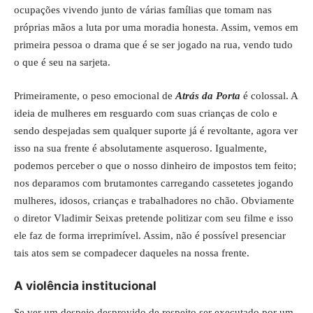
ocupações vivendo junto de várias famílias que tomam nas
próprias mãos a luta por uma moradia honesta. Assim, vemos em
primeira pessoa o drama que é se ser jogado na rua, vendo tudo
o que é seu na sarjeta.
Primeiramente, o peso emocional de
Atrás da Porta
é colossal. A
ideia de mulheres em resguardo com suas crianças de colo e
sendo despejadas sem qualquer suporte já é revoltante, agora ver
isso na sua frente é absolutamente asqueroso. Igualmente,
podemos perceber o que o nosso dinheiro de impostos tem feito;
nos deparamos com brutamontes carregando cassetetes jogando
mulheres, idosos, crianças e trabalhadores no chão. Obviamente
o diretor Vladimir Seixas pretende politizar com seu filme e isso
ele faz de forma irreprimível. Assim, não é possível presenciar
tais atos sem se compadecer daqueles na nossa frente.
A violência institucional
Se ver um despejo desprovido de respeito ser executado por um