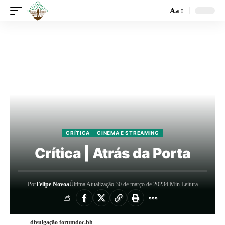
Aa
CRÍTICA
CINEMA E STREAMING
Crítica | Atrás da Porta
Por
Felipe Novoa
Última Atualização 30 de março de 2023
4 Min Leitura
divulgação forumdoc.bh