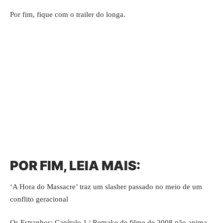
Por fim, fique com o trailer do longa.
POR FIM, LEIA MAIS:
‘A Hora do Massacre’ traz um slasher passado no meio de um
conflito geracional
Os Estranhos: Capítulo 1 | Remake de filme de 2008 não anima