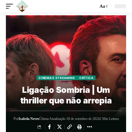
Aa
CINEMA E STREAMING
CRÍTICA
Ligação Sombria | Um
thriller que não arrepia
Por
Isabela Neves
Última Atualização 18 de setembro de 2024
2 Min Leitura