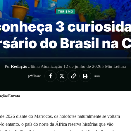
TURISMO
onheça 3 curiosid
rsário do Brasil na
Por
Redação
Última Atualização 12 de junho de 2026
5 Min Leitura
Share
gação/Envato
de 2026 diante do Marrocos, os holofotes naturalmente se voltam
entanto, o país do norte da África reserva histórias que vão