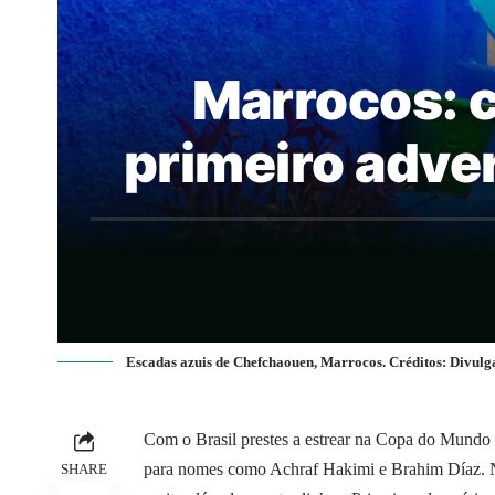
Marrocos: c
primeiro adve
Escadas azuis de Chefchaouen, Marrocos. Créditos: Divul
Com o
Brasil
prestes a estrear na Copa do Mundo 
para nomes como Achraf Hakimi e Brahim Díaz. No 
SHARE