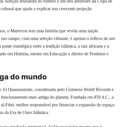
da Seleção Brasileira no torneio e um dos anfitriões da Copa de
ultural que ajuda a explicar sua crescente projeção
nos, o Marrocos tem uma história que revela uma nação
e em campo, com uma seleção vibrante, é apenas o reflexo de um
onte estratégica entre a tradição islâmica, a raiz africana e a
iado em História, mestre em Educação e diretor de Produtos e
iga do mundo
de Al Quaraouiyine, considerada pelo Guinness World Records e
 funcionamento mais antiga do planeta. Fundada em 859 d.C., a
a al-Fihri, mulher responsável por financiar a expansão do espaço
ais da Era de Ouro Islâmica.
vasta produção intelectual. Al Quaraouiyine mostra que o