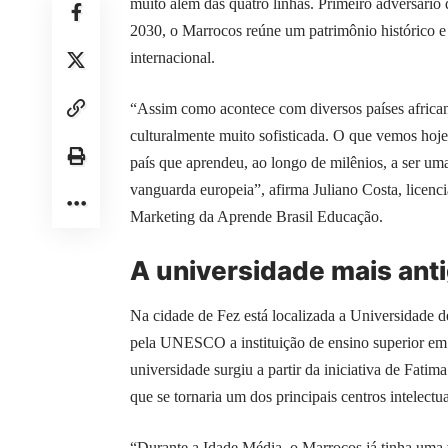
muito além das quatro linhas. Primeiro adversário 
2030, o Marrocos reúne um patrimônio histórico e c
internacional.
“Assim como acontece com diversos países africa
culturalmente muito sofisticada. O que vemos hoj
país que aprendeu, ao longo de milênios, a ser uma p
vanguarda europeia”, afirma Juliano Costa, licenc
Marketing da Aprende Brasil Educação.
A universidade mais ant
Na cidade de Fez está localizada a Universidade 
pela UNESCO a instituição de ensino superior em
universidade surgiu a partir da iniciativa de Fatim
que se tornaria um dos principais centros intelectu
“Durante a Idade Média, o Marrocos já tinha uma 