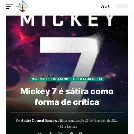
Aa
CINEMA E STREAMING
LITERATURA E HQ
Mickey 7 é sátira como
forma de crítica
Por
André Quental Sanchez
Última Atualização 21 de fevereiro de 2025
7 Min Leitura