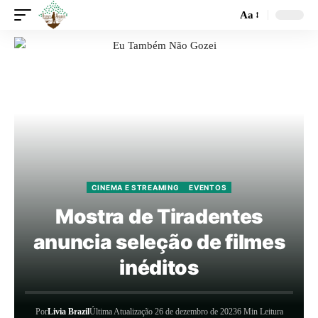
Aa
CINEMA E STREAMING
EVENTOS
Mostra de Tiradentes
anuncia seleção de filmes
inéditos
Por
Livia Brazil
Última Atualização 26 de dezembro de 2023
6 Min Leitura