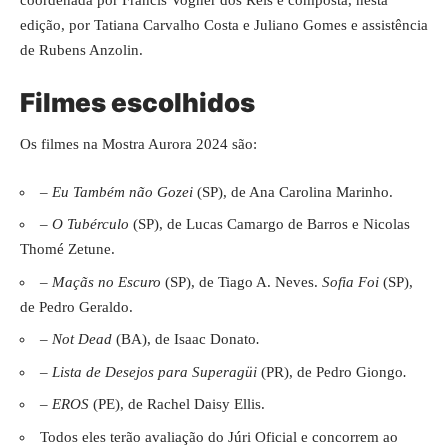
coordenada por Francis Vogner dos Reis e composta, nesta
edição, por Tatiana Carvalho Costa e Juliano Gomes e assistência
de Rubens Anzolin.
Filmes escolhidos
Os filmes na Mostra Aurora 2024 são:
–
Eu Também não Gozei
(SP), de Ana Carolina Marinho.
–
O Tubérculo
(SP), de Lucas Camargo de Barros e Nicolas
Thomé Zetune.
–
Maçãs no Escuro
(SP), de Tiago A. Neves.
Sofia Foi
(SP),
de Pedro Geraldo.
–
Not Dead
(BA), de Isaac Donato
.
–
Lista de Desejos para Superagüi
(PR), de Pedro Giongo
.
–
EROS
(PE), de Rachel Daisy Ellis.
Todos eles terão avaliação do Júri Oficial e concorrem ao